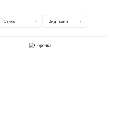
Стиль
Вид ткани
▼
▼