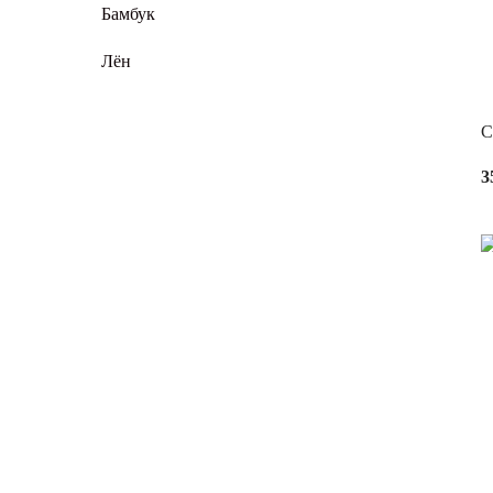
Бамбук
Лён
С
3