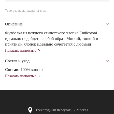
*все размеры указаны в см.
Описание
Футболка из нежного египетского хлопка Emilcotoni
идеально подойдет в любой образ. Мягкий, тонкий и
приятный хлопок идеально сочетается с любыми
брюками и пиджаком или курткой.
Показать полностью
Состав и уход
Состав:
100% хлопок
Показать полностью
Трехпрудный переулок, 6, Москва