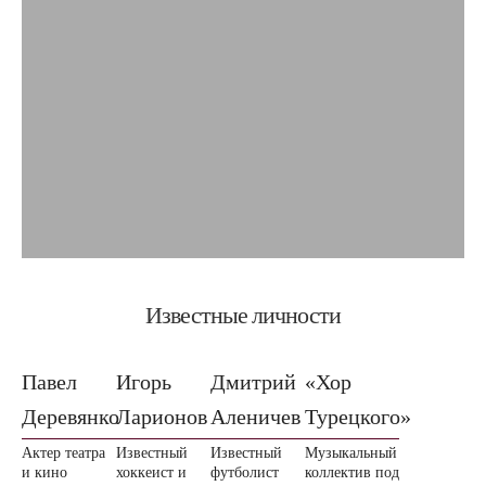
Известные личности
Павел
Игорь
Дмитрий
«Хор
Деревянко
Ларионов
Аленичев
Турецкого»
Актер театра
Известный
Известный
Музыкальный
и кино
хоккеист и
футболист
коллектив под