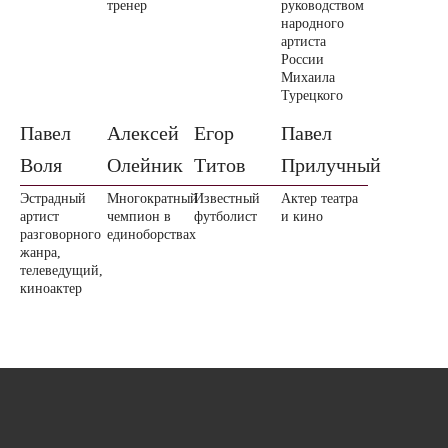
тренер
руководством
народного
артиста
России
Михаила
Турецкого
Павел
Алексей
Егор
Павел
Воля
Олейник
Титов
Прилучный
Эстрадный
Многократный
Известный
Актер театра
артист
чемпион в
футболист
и кино
разговорного
единоборствах
жанра,
телеведущий,
киноактер